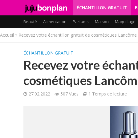
ÉCHANTILLON GRATUIT
B
Beauté
Alimentation
Parfums
Maison
Maquillage
Accueil
»
Recevez votre échantillon gratuit de cosmétiques Lancôme
ÉCHANTILLON GRATUIT
Recevez votre échanti
cosmétiques Lancôm
27.02.2022
507 Vues
1 Temps de lecture