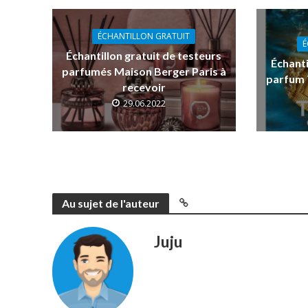
ÉCHANTILLON GRATUIT
É
Échantillon gratuit de testeurs
Échanti
parfumés Maison Berger Paris à
parfum 
recevoir
29.06.2022
Au sujet de l'auteur
Juju